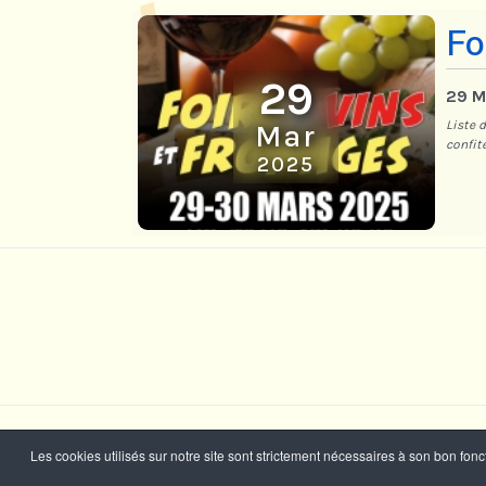
Fo
29
29 M
Liste d
Mar
confit
2025
Les cookies utilisés sur notre site sont strictement nécessaires à son bon fo
Copyright © 2026 Comité des Fêtes - Marcilly 