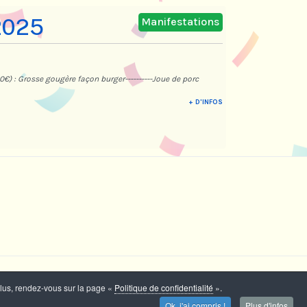
 2025
Manifestations
0€) : Grosse gougère façon burger----------Joue de porc
+ D'INFOS
plus, rendez-vous sur la page «
Politique de confidentialité
».
Ok, j'ai compris !
Plus d'infos