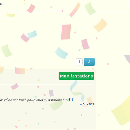
2
1
Manifestations
 Vélos est faite pour vous !! La bourse aux
[...]
+ D'INFOS